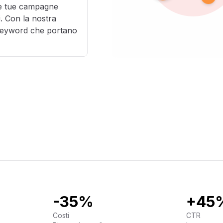
r le tue campagne
i. Con la nostra
e keyword che portano
-35%
+45
Costi
CTR