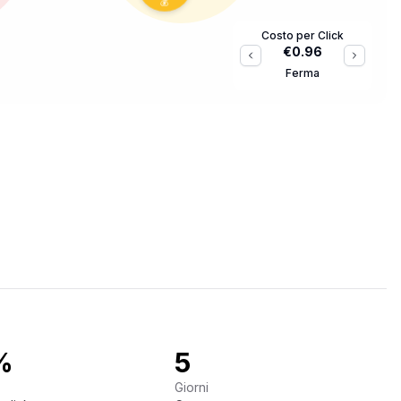
Costo per Click
€
1.05
Ferma
%
5
Giorni