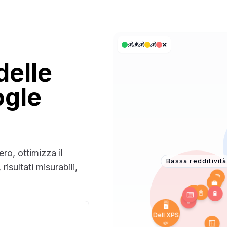
💰💰💰
💰
❌
delle
ogle
o, ottimizza il
Bassa redditività
isultati misurabili,
🪟
⌨️
🔋
📱
🟢
🖥️
🔴
📓
🌐
Dell XPS
🎮
💸
💼