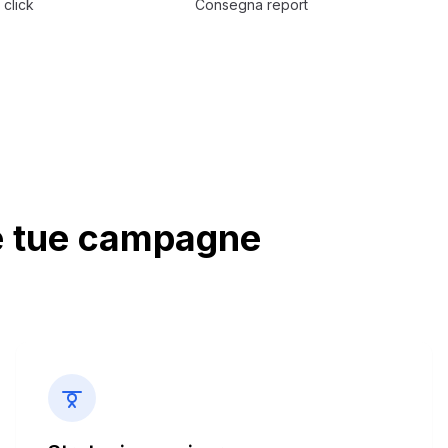
 click
Consegna report
le tue campagne