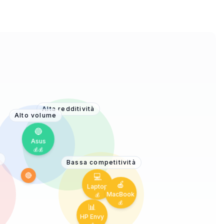
Alta redditività
Alto volume
Bassa competitività
💻
Laptop
🔵
💰
Asus
🍎
📊
💰
MacBook
HP Envy
💰
💰