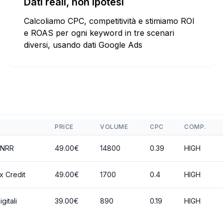
Dati reali, non ipotesi
Calcoliamo CPC, competitività e stimiamo ROI
e ROAS per ogni keyword in tre scenari
diversi, usando dati Google Ads
PRICE
VOLUME
CPC
COMP.
PNRR
49.00€
14800
0.39
HIGH
 Credit
49.00€
1700
0.4
HIGH
gitali
39.00€
890
0.19
HIGH