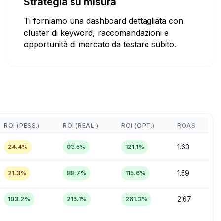
Strategia su misura
Ti forniamo una dashboard dettagliata con
cluster di keyword, raccomandazioni e
opportunità di mercato da testare subito.
ROI (PESS.)
ROI (REAL.)
ROI (OPT.)
ROAS
1.63
24.4
%
93.5
%
121.1
%
1.59
21.3
%
88.7
%
115.6
%
2.67
103.2
%
216.1
%
261.3
%